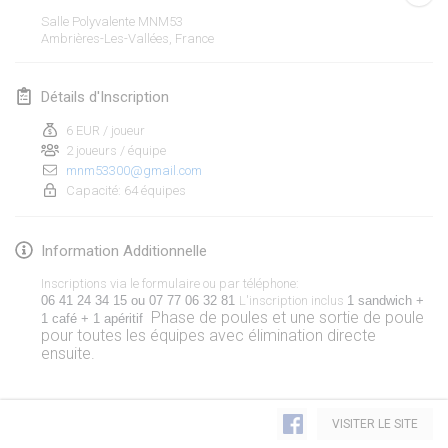
19 janv. 2020
|
France
Salle Polyvalente MNM53
Ambrières-Les-Vallées
,
France
Tournoi d'Hiver
25 janv. 2020
|
France
Détails d'Inscription
Tournoi de Mölkky - Lesfous Dubâtonvaigeois
6 EUR / joueur
25 janv. 2020
|
France
2 joueurs / équipe
mnm53300@gmail.com
Capacité: 64 équipes
février 2020
Open de l'Ourse
Information Additionnelle
1 févr. 2020
|
Belgique
Inscriptions via le formulaire ou par téléphone:
06 41 24 34 15 ou 07 77 06 32 81 
L'inscription inclus
1 sandwich + 
Phase de poules et une sortie de poule
Möl'Krêpes
1 café + 1 apéritif  
pour toutes les équipes avec élimination directe
1 févr. 2020
|
France
ensuite.
Liekki Cup
Afficher la liste
1 févr. 2020
|
Finlande
VISITER LE SITE
Montrant
166
tournois
Maintenu par
Mölkk Your World