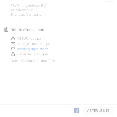
19 janv. 2020
|
France
FSV Erlangen-Bruck E.V.
Tennenloher Str. 68
Tournoi d'Hiver
Erlangen
,
Allemagne
25 janv. 2020
|
France
Détails d'Inscription
Tournoi de Mölkky - Lesfous Dubâtonvaigeois
25 janv. 2020
|
France
48 EUR / équipe
4 (+2) joueurs / équipe
moelkky@npv-info.de
février 2020
Capacité: 80 équipes
24 mai 2020
Date d'échéance
:
Open de l'Ourse
1 févr. 2020
|
Belgique
Möl'Krêpes
1 févr. 2020
|
France
Liekki Cup
Afficher la liste
1 févr. 2020
|
Finlande
VISITER LE SITE
Montrant
166
tournois
Maintenu par
Mölkk Your World