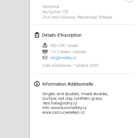
19 janv. 2020
|
France
Tennisline
Na Výsluní 752
Tournoi d'Hiver
Zruč Nad Sázavou
,
République Tchèque
25 janv. 2020
|
France
Détails d'Inscription
Tournoi de Mölkky - Lesfous Dubâtonvaigeois
25 janv. 2020
|
France
200 CZK / joueur
1 (+1) joueur / équipe
info@molkky.cz
février 2020
7 octobre 2020
Date d'échéance
:
Open de l'Ourse
1 févr. 2020
|
Belgique
Information Additionnelle
Singles and doubles, mixed doubles,
Möl'Krêpes
Surface: red clay, synthetic grass,
leos.fiala@volny.cz
1 févr. 2020
|
France
info: www.euromolkky.cz
www.zazrucveselejsi.cz
Liekki Cup
1 févr. 2020
|
Finlande