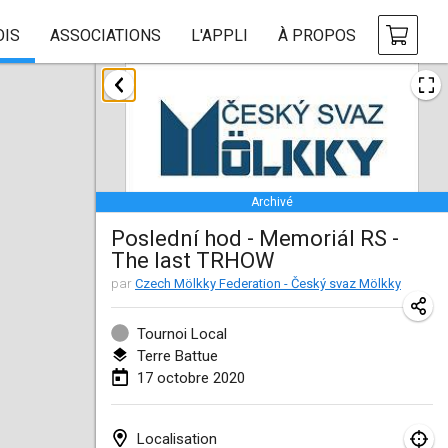
OIS
ASSOCIATIONS
L'APPLI
À PROPOS
janvier 2020
New Year's Throw Mölkky
1 janv. 2020
|
République tchèque
Archivé
Tournoi Mixte ASPTTOM
Poslední hod - Memoriál RS -
11 janv. 2020
|
France
The last TRHOW
Morukku tama League
par
Czech Mölkky Federation - Český svaz Mölkky
12 janv. 2020
|
Japon
Tournoi Local
Ystävyysturnaus
Terre Battue
17 octobre 2020
18 janv. 2020
|
Finlande
Individuel du Garo
Localisation