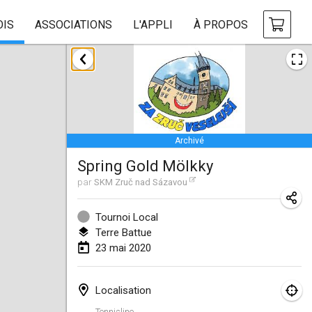
OIS
ASSOCIATIONS
L'APPLI
À PROPOS
janvier 2020
New Year's Throw Mölkky
1 janv. 2020
|
République tchèque
Archivé
Tournoi Mixte ASPTTOM
Spring Gold Mölkky
11 janv. 2020
|
France
par
SKM Zruč nad Sázavou
Morukku tama League
12 janv. 2020
|
Japon
Tournoi Local
Terre Battue
Ystävyysturnaus
23 mai 2020
18 janv. 2020
|
Finlande
Localisation
Individuel du Garo
Tennisline