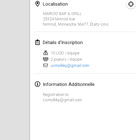
19 janv. 2020
|
France
Localisation
NIMROD BAR & GRILL
Tournoi d'Hiver
23324 Nimrod Ave
25 janv. 2020
|
France
Nimrod, Minnesota 56477
,
États-Unis
Tournoi de Mölkky - Lesfous Dubâtonvaigeois
Détails d'Inscription
25 janv. 2020
|
France
10 USD / équipe
2 joueurs / équipe
février 2020
usmolkky@gmail.com
Open de l'Ourse
Information Additionnelle
1 févr. 2020
|
Belgique
Registration to
Möl'Krêpes
Usmolkky@gmail.com
1 févr. 2020
|
France
Liekki Cup
1 févr. 2020
|
Finlande