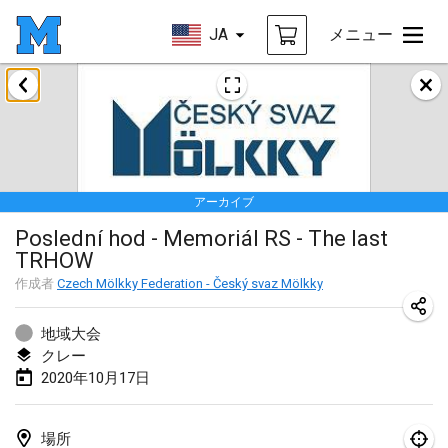
JA
メニュー
2020年1月
New Year's Throw Mölkky
2020年1月1日
|
チェコ
アーカイブ
Tournoi Mixte ASPTTOM
Poslední hod - Memoriál RS - The last
2020年1月11日
|
フランス
TRHOW
Morukku tama League
作成者
Czech Mölkky Federation - Český svaz Mölkky
2020年1月12日
|
日本
地域大会
Ystävyysturnaus
クレー
2020年10月17日
2020年1月18日
|
フィンランド
Individuel du Garo
場所