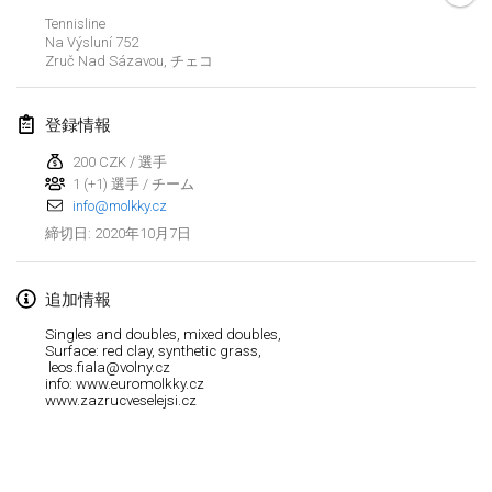
2020年1月19日
|
フランス
Tennisline
Na Výsluní 752
Tournoi d'Hiver
Zruč Nad Sázavou
,
チェコ
2020年1月25日
|
フランス
登録情報
Tournoi de Mölkky - Lesfous Dubâtonvaigeois
2020年1月25日
|
フランス
200 CZK / 選手
1 (+1) 選手 / チーム
info@molkky.cz
2020年2月
2020年10月7日
締切日
:
Open de l'Ourse
2020年2月1日
|
ベルギー
追加情報
Singles and doubles, mixed doubles,
Möl'Krêpes
Surface: red clay, synthetic grass,
leos.fiala@volny.cz
2020年2月1日
|
フランス
info: www.euromolkky.cz
www.zazrucveselejsi.cz
Liekki Cup
リストを表示
2020年2月1日
|
フィンランド
表示中
166
トーナメント
監修:
Mölkk Your World