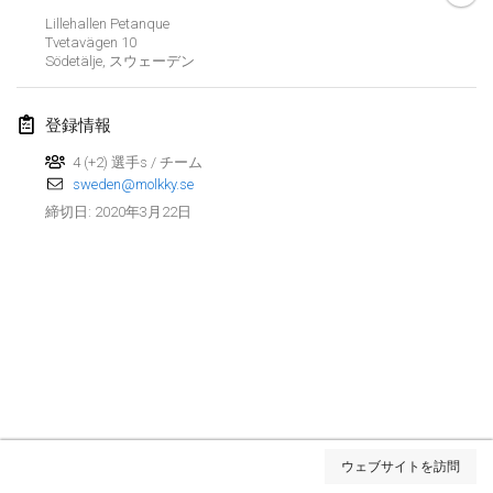
2020年1月19日
|
フランス
Lillehallen Petanque
Tvetavägen
10
Tournoi d'Hiver
Södetälje
,
スウェーデン
2020年1月25日
|
フランス
登録情報
Tournoi de Mölkky - Lesfous Dubâtonvaigeois
2020年1月25日
|
フランス
4 (+2) 選手s / チーム
sweden@molkky.se
2020年3月22日
締切日
:
2020年2月
Open de l'Ourse
2020年2月1日
|
ベルギー
Möl'Krêpes
2020年2月1日
|
フランス
Liekki Cup
リストを表示
2020年2月1日
|
フィンランド
ウェブサイトを訪問
表示中
166
トーナメント
監修:
Mölkk Your World