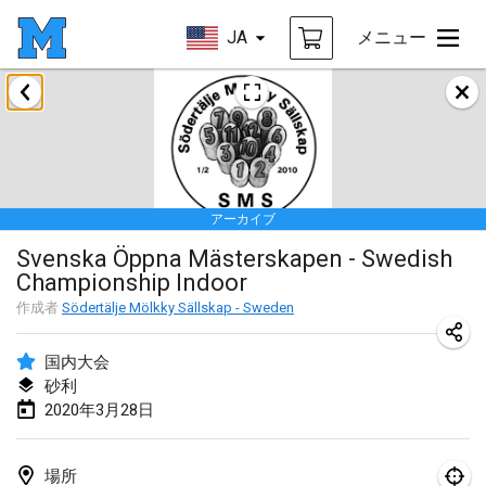
JA
メニュー
2020年1月
New Year's Throw Mölkky
2020年1月1日
|
チェコ
アーカイブ
Tournoi Mixte ASPTTOM
Svenska Öppna Mästerskapen - Swedish
2020年1月11日
|
フランス
Championship Indoor
Morukku tama League
作成者
Södertälje Mölkky Sällskap - Sweden
2020年1月12日
|
日本
国内大会
Ystävyysturnaus
砂利
2020年3月28日
2020年1月18日
|
フィンランド
Individuel du Garo
場所