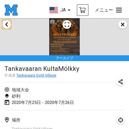
JA
メニュー
2020年1月
New Year's Throw Mölkky
2020年1月1日
|
チェコ
アーカイブ
Tournoi Mixte ASPTTOM
Tankavaaran KultaMölkky
2020年1月11日
|
フランス
作成者
Tankavaara Gold Village
Morukku tama League
2020年1月12日
|
日本
地域大会
砂利
Ystävyysturnaus
2020年7月25日 - 2020年7月26日
2020年1月18日
|
フィンランド
場所
Individuel du Garo
Tankavaara Gold Village