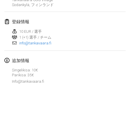
2020年1月19日
|
フランス
Sodankylä
,
フィンランド
Tournoi d'Hiver
登録情報
2020年1月25日
|
フランス
10 EUR / 選手
Tournoi de Mölkky - Lesfous Dubâtonvaigeois
1 (+1) 選手 / チーム
2020年1月25日
|
フランス
info@tankavaara.fi
2020年2月
追加情報
Singelikisa: 10€
Open de l'Ourse
Parikisa: 35€
2020年2月1日
|
ベルギー
Info@tankavaara.fi
Möl'Krêpes
2020年2月1日
|
フランス
Liekki Cup
リストを表示
2020年2月1日
|
フィンランド
表示中
166
トーナメント
監修:
Mölkk Your World