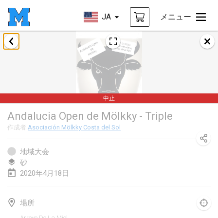
JA
メニュー
2020年1月
New Year's Throw Mölkky
2020年1月1日
|
チェコ
中止
Tournoi Mixte ASPTTOM
Andalucia Open de Mölkky - Triple
2020年1月11日
|
フランス
作成者
Asociación Mölkky Costa del Sol
Morukku tama League
2020年1月12日
|
日本
地域大会
砂
Ystävyysturnaus
2020年4月18日
2020年1月18日
|
フィンランド
場所
Individuel du Garo
Arroyo De La Miel