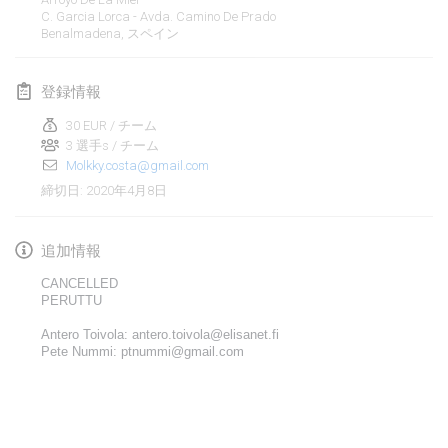
2020年1月19日
|
フランス
C. Garcia Lorca - Avda. Camino De Prado
Benalmadena
,
スペイン
Tournoi d'Hiver
2020年1月25日
|
フランス
登録情報
Tournoi de Mölkky - Lesfous Dubâtonvaigeois
30 EUR / チーム
2020年1月25日
3 選手s / チーム
|
フランス
Molkky.costa@gmail.com
2020年4月8日
締切日
:
2020年2月
Open de l'Ourse
追加情報
2020年2月1日
|
ベルギー
CANCELLED
PERUTTU
Möl'Krêpes
Antero Toivola: antero.toivola@elisanet.fi
2020年2月1日
|
フランス
Pete Nummi: ptnummi@gmail.com
Liekki Cup
リストを表示
2020年2月1日
|
フィンランド
表示中
166
トーナメント
監修:
Mölkk Your World