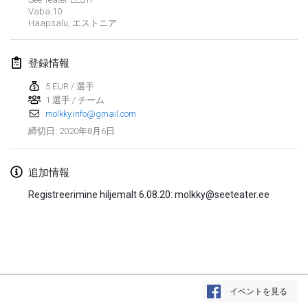
2020年1月19日
|
フランス
Vaba
10
Haapsalu
,
エストニア
Tournoi d'Hiver
2020年1月25日
|
フランス
登録情報
Tournoi de Mölkky - Lesfous Dubâtonvaigeois
5 EUR / 選手
2020年1月25日
1 選手 / チーム
|
フランス
molkky.info@gmail.com
2020年8月6日
締切日
:
2020年2月
Open de l'Ourse
追加情報
2020年2月1日
|
ベルギー
Registreerimine hiljemalt 6.08.20: molkky@seeteater.ee
Möl'Krêpes
2020年2月1日
|
フランス
Liekki Cup
リストを表示
2020年2月1日
|
フィンランド
イベントを見る
表示中
166
トーナメント
監修:
Mölkk Your World