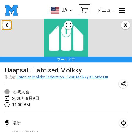
JA
メニュー
2020年1月
New Year's Throw Mölkky
2020年1月1日
|
チェコ
アーカイブ
Tournoi Mixte ASPTTOM
Haapsalu Lahtised Mölkky
2020年1月11日
|
フランス
作成者
Estonian Mölkky Federation - Eesti Mölkky Klubide Liit
Morukku tama League
2020年1月12日
|
日本
地域大会
2020年8月9日
Ystävyysturnaus
11:00 AM
2020年1月18日
|
フィンランド
場所
Individuel du Garo
See Teater EESTI