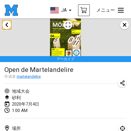
JA
メニュー
2020年1月
New Year's Throw Mölkky
2020年1月1日
|
チェコ
アーカイブ
Tournoi Mixte ASPTTOM
Open de Martelandelire
2020年1月11日
|
フランス
作成者
martelandelire
Morukku tama League
2020年1月12日
|
日本
地域大会
砂利
Ystävyysturnaus
2020年7月4日
1:00 AM
2020年1月18日
|
フィンランド
Individuel du Garo
場所