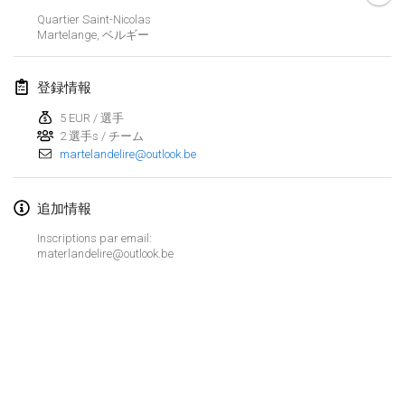
2020年1月19日
|
フランス
Quartier Saint-Nicolas
Martelange
,
ベルギー
Tournoi d'Hiver
2020年1月25日
|
フランス
登録情報
Tournoi de Mölkky - Lesfous Dubâtonvaigeois
5 EUR / 選手
2020年1月25日
|
フランス
2 選手s / チーム
martelandelire@outlook.be
2020年2月
追加情報
Open de l'Ourse
Inscriptions par email:
2020年2月1日
|
ベルギー
materlandelire@outlook.be
Möl'Krêpes
2020年2月1日
|
フランス
Liekki Cup
リストを表示
2020年2月1日
|
フィンランド
表示中
166
トーナメント
監修:
Mölkk Your World