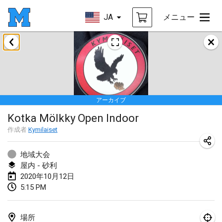
JA
メニュー
2020年1月
New Year's Throw Mölkky
2020年1月1日
|
チェコ
アーカイブ
Tournoi Mixte ASPTTOM
Kotka Mölkky Open Indoor
2020年1月11日
|
フランス
作成者
Kymilaiset
Morukku tama League
2020年1月12日
|
日本
地域大会
屋内 - 砂利
Ystävyysturnaus
2020年10月12日
5:15 PM
2020年1月18日
|
フィンランド
Individuel du Garo
場所