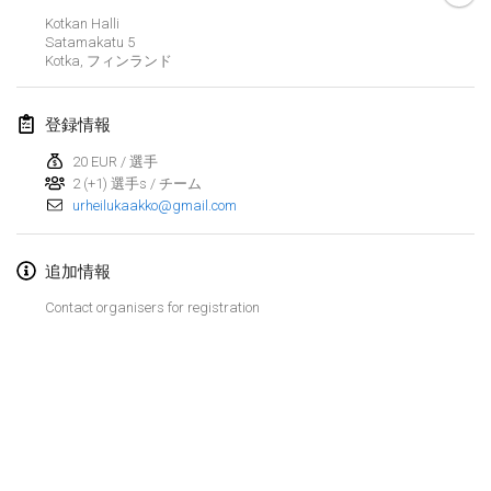
2020年1月19日
|
フランス
Kotkan Halli
Satamakatu
5
Tournoi d'Hiver
Kotka
,
フィンランド
2020年1月25日
|
フランス
登録情報
Tournoi de Mölkky - Lesfous Dubâtonvaigeois
2020年1月25日
|
フランス
20 EUR / 選手
2 (+1) 選手s / チーム
urheilukaakko@gmail.com
2020年2月
Open de l'Ourse
追加情報
2020年2月1日
|
ベルギー
Contact organisers for registration
Möl'Krêpes
2020年2月1日
|
フランス
Liekki Cup
リストを表示
2020年2月1日
|
フィンランド
表示中
166
トーナメント
監修:
Mölkk Your World