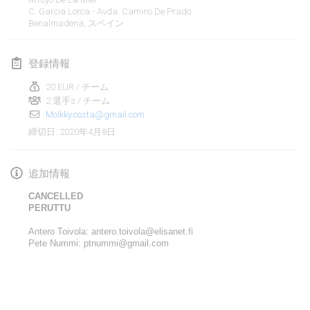
2020年1月19日
|
フランス
C. Garcia Lorca - Avda. Camino De Prado
Benalmadena
,
スペイン
Tournoi d'Hiver
2020年1月25日
|
フランス
登録情報
Tournoi de Mölkky - Lesfous Dubâtonvaigeois
20 EUR / チーム
2020年1月25日
2 選手s / チーム
|
フランス
Molkky.costa@gmail.com
2020年4月8日
締切日
:
2020年2月
Open de l'Ourse
追加情報
2020年2月1日
|
ベルギー
CANCELLED
PERUTTU
Möl'Krêpes
Antero Toivola: antero.toivola@elisanet.fi
2020年2月1日
|
フランス
Pete Nummi: ptnummi@gmail.com
Liekki Cup
リストを表示
2020年2月1日
|
フィンランド
表示中
166
トーナメント
監修:
Mölkk Your World