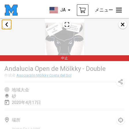
JA
メニュー
2020年1月
New Year's Throw Mölkky
2020年1月1日
|
チェコ
中止
Tournoi Mixte ASPTTOM
Andalucia Open de Mölkky - Double
2020年1月11日
|
フランス
作成者
Asociación Mölkky Costa del Sol
Morukku tama League
2020年1月12日
|
日本
地域大会
砂
Ystävyysturnaus
2020年4月17日
2020年1月18日
|
フィンランド
場所
Individuel du Garo
Arroyo De La Miel