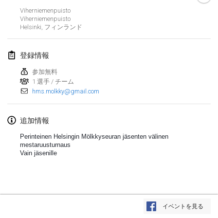
2020年1月19日
|
フランス
Viherniemenpuisto
Viherniemenpuisto
Tournoi d'Hiver
Helsinki
,
フィンランド
2020年1月25日
|
フランス
登録情報
Tournoi de Mölkky - Lesfous Dubâtonvaigeois
2020年1月25日
|
フランス
参加無料
1 選手 / チーム
hms.molkky@gmail.com
2020年2月
Open de l'Ourse
追加情報
2020年2月1日
|
ベルギー
Perinteinen Helsingin Mölkkyseuran jäsenten välinen 
mestaruusturnaus
Vain jäsenille
Möl'Krêpes
2020年2月1日
|
フランス
Liekki Cup
リストを表示
2020年2月1日
|
フィンランド
イベントを見る
表示中
166
トーナメント
監修:
Mölkk Your World