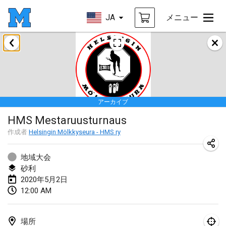
JA
メニュー
2020年1月
New Year's Throw Mölkky
2020年1月1日
|
チェコ
アーカイブ
Tournoi Mixte ASPTTOM
HMS Mestaruusturnaus
2020年1月11日
|
フランス
作成者
Helsingin Mölkkyseura - HMS ry
Morukku tama League
2020年1月12日
|
日本
地域大会
砂利
Ystävyysturnaus
2020年5月2日
12:00 AM
2020年1月18日
|
フィンランド
Individuel du Garo
場所