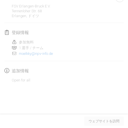
2020年1月19日
|
フランス
FSV Erlangen-Bruck E.V.
Tennenloher Str. 68
Tournoi d'Hiver
Erlangen
,
ドイツ
2020年1月25日
|
フランス
登録情報
Tournoi de Mölkky - Lesfous Dubâtonvaigeois
2020年1月25日
|
フランス
参加無料
1 選手 / チーム
moelkky@npv-info.de
2020年2月
Open de l'Ourse
追加情報
2020年2月1日
|
ベルギー
Open for all
Möl'Krêpes
2020年2月1日
|
フランス
Liekki Cup
リストを表示
2020年2月1日
|
フィンランド
ウェブサイトを訪問
表示中
166
トーナメント
監修:
Mölkk Your World