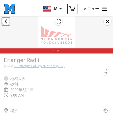
JA
メニュー
2020年1月
New Year's Throw Mölkky
2020年1月1日
|
チェコ
中止
Tournoi Mixte ASPTTOM
Erlanger Rädli
2020年1月11日
|
フランス
作成者
Nürnbergin Pölkkyveikot e.V. (NPV)
Morukku tama League
2020年1月12日
|
日本
地域大会
砂利
Ystävyysturnaus
2020年5月1日
9:00 AM
2020年1月18日
|
フィンランド
Individuel du Garo
場所