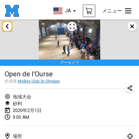
JA
メニュー
2020年1月
New Year's Throw Mölkky
2020年1月1日
|
チェコ
アーカイブ
Tournoi Mixte ASPTTOM
Open de l'Ourse
2020年1月11日
|
フランス
作成者
Mölkky Club St-Ghislain
Morukku tama League
2020年1月12日
|
日本
地域大会
砂利
Ystävyysturnaus
2020年2月1日
9:00 AM
2020年1月18日
|
フィンランド
Individuel du Garo
場所