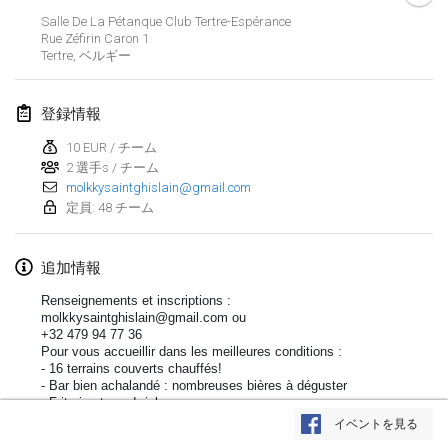
2020年1月19日
|
フランス
Salle De La Pétanque Club Tertre-Espérance
Rue Zéfirin Caron
1
Tournoi d'Hiver
Tertre
,
ベルギー
2020年1月25日
|
フランス
登録情報
Tournoi de Mölkky - Lesfous Dubâtonvaigeois
2020年1月25日
|
フランス
10 EUR / チーム
2 選手s / チーム
molkkysaintghislain@gmail.com
2020年2月
定員: 48 チーム
Open de l'Ourse
追加情報
2020年2月1日
|
ベルギー
Renseignements et inscriptions : 
Möl'Krêpes
molkkysaintghislain@gmail.com ou 
+32 479 94 77 36
2020年2月1日
|
フランス
Pour vous accueillir dans les meilleures conditions :
- 16 terrains couverts chauffés!
- Bar bien achalandé : nombreuses bières à déguster
Liekki Cup
リストを表示
- Friterie et sandwichs
2020年2月1日
|
フィンランド
- et bonne humeur des organisateurs! :-)
イベントを見る
表示中
166
トーナメント
監修:
Mölkk Your World