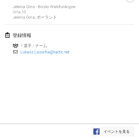
2020年1月19日
|
フランス
Jelenia Gora - Boisko Wielofunkcyjne
Orla 10
Tournoi d'Hiver
Jelenia Gora
,
ポーランド
2020年1月25日
|
フランス
登録情報
Tournoi de Mölkky - Lesfous Dubâtonvaigeois
2020年1月25日
|
フランス
1 選手 / チーム
Lukasz.Lasocha@tactic.net
2020年2月
Open de l'Ourse
2020年2月1日
|
ベルギー
Möl'Krêpes
2020年2月1日
|
フランス
Liekki Cup
リストを表示
2020年2月1日
|
フィンランド
イベントを見る
表示中
166
トーナメント
監修:
Mölkk Your World