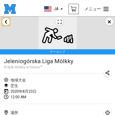
JA
メニュー
2020年1月
New Year's Throw Mölkky
2020年1月1日
|
チェコ
アーカイブ
Tournoi Mixte ASPTTOM
Jeleniogórska Liga Mölkky
2020年1月11日
|
フランス
作成者
Mölkky w Polsce
Morukku tama League
2020年1月12日
|
日本
地域大会
芝生
Ystävyysturnaus
2020年8月23日
12:00 AM
2020年1月18日
|
フィンランド
Individuel du Garo
場所