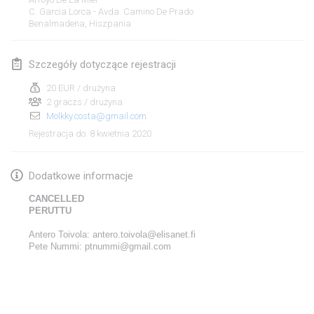
19 sty 2020
|
Francja
C. Garcia Lorca - Avda. Camino De Prado
Benalmadena
,
Hiszpania
Tournoi d'Hiver
25 sty 2020
|
Francja
Szczegóły dotyczące rejestracji
Tournoi de Mölkky - Lesfous Dubâtonvaigeois
20 EUR / drużyna
25 sty 2020
2 graczs / drużyna
|
Francja
Molkky.costa@gmail.com
8 kwietnia 2020
Rejestracja do
:
luty 2020
Open de l'Ourse
Dodatkowe informacje
1 lut 2020
|
Belgia
CANCELLED
PERUTTU
Möl'Krêpes
Antero Toivola: antero.toivola@elisanet.fi
1 lut 2020
|
Francja
Pete Nummi: ptnummi@gmail.com
Liekki Cup
Lista widoku
1 lut 2020
|
Finlandia
Wyświetlanie
166
turniejów
Kuratorowany przez
Mölkk Your World