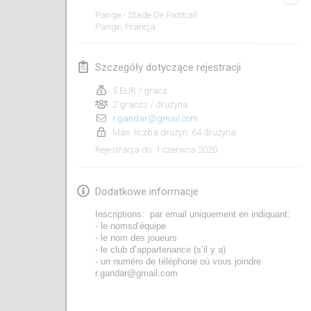
19 sty 2020
|
Francja
Pange - Stade De Football
Pange
,
Francja
Tournoi d'Hiver
25 sty 2020
|
Francja
Szczegóły dotyczące rejestracji
Tournoi de Mölkky - Lesfous Dubâtonvaigeois
5 EUR / gracz
25 sty 2020
|
Francja
2 graczs / drużyna
r.gandar@gmail.com
Max. liczba drużyn: 64 drużyna
luty 2020
1 czerwca 2020
Rejestracja do
:
Open de l'Ourse
1 lut 2020
|
Belgia
Dodatkowe informacje
Inscriptions:  par email uniquement en indiquant:
Möl'Krêpes
- le nomsd’équipe
1 lut 2020
|
Francja
- le nom des joueurs 
- le club d’appartenance (s’il y a)
- un numéro de téléphone où vous joindre 
Liekki Cup
r.gandar@gmail.com
1 lut 2020
|
Finlandia