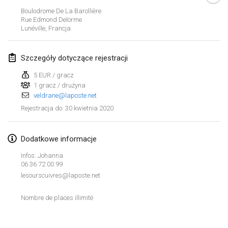
19 sty 2020
|
Francja
Boulodrome De La Barollière
Rue Edmond Delorme
Tournoi d'Hiver
Lunéville
,
Francja
25 sty 2020
|
Francja
Szczegóły dotyczące rejestracji
Tournoi de Mölkky - Lesfous Dubâtonvaigeois
25 sty 2020
|
Francja
5 EUR / gracz
1 gracz / drużyna
veldrane@laposte.net
luty 2020
30 kwietnia 2020
Rejestracja do
:
Open de l'Ourse
1 lut 2020
|
Belgia
Dodatkowe informacje
Infos: Johanna
Möl'Krêpes
06 36 72 00 99
1 lut 2020
|
Francja
lesourscuivres@laposte.net
Nombre de places illimité
Liekki Cup
Lista widoku
1 lut 2020
|
Finlandia
Wyświetlanie
166
turniejów
Kuratorowany przez
Mölkk Your World