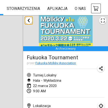
STOWARZYSZENIA
APLIKACJA
O NAS
styczeń 2020
New Year's Throw Mölkky
1 sty 2020
|
Czechy
Archiwizowany
Tournoi Mixte ASPTTOM
Fukuoka Tournament
11 sty 2020
|
Francja
przez
Fukuoka Mölkky Association
Morukku tama League
12 sty 2020
|
Japonia
Turniej Lokalny
Hala - Wykładzina
Ystävyysturnaus
22 marca 2020
9:00 AM
18 sty 2020
|
Finlandia
Individuel du Garo
Lokalizacja