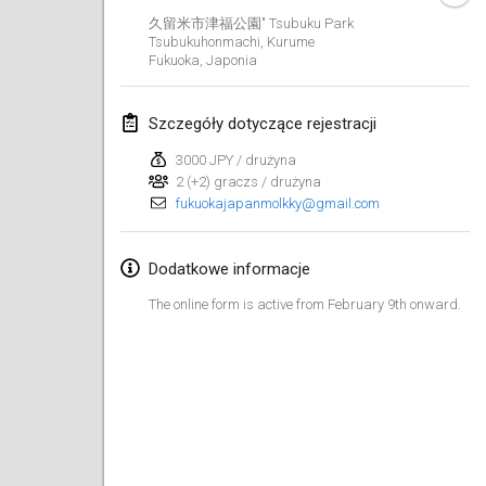
19 sty 2020
|
Francja
久留米市津福公園" Tsubuku Park
Tsubukuhonmachi, Kurume
Tournoi d'Hiver
Fukuoka
,
Japonia
25 sty 2020
|
Francja
Szczegóły dotyczące rejestracji
Tournoi de Mölkky - Lesfous Dubâtonvaigeois
25 sty 2020
|
Francja
3000 JPY / drużyna
2 (+2) graczs / drużyna
fukuokajapanmolkky@gmail.com
luty 2020
Open de l'Ourse
Dodatkowe informacje
1 lut 2020
|
Belgia
The online form is active from February 9th onward.
Möl'Krêpes
1 lut 2020
|
Francja
Liekki Cup
1 lut 2020
|
Finlandia