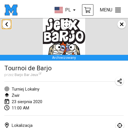
PL
MENU
styczeń 2020
New Year's Throw Mölkky
1 sty 2020
|
Czechy
Archiwizowany
Tournoi Mixte ASPTTOM
Tournoi de Barjo
11 sty 2020
|
Francja
przez
Barjo Bar Jeux
Morukku tama League
12 sty 2020
|
Japonia
Turniej Lokalny
Żwir
Ystävyysturnaus
23 sierpnia 2020
11:00 AM
18 sty 2020
|
Finlandia
Individuel du Garo
Lokalizacja