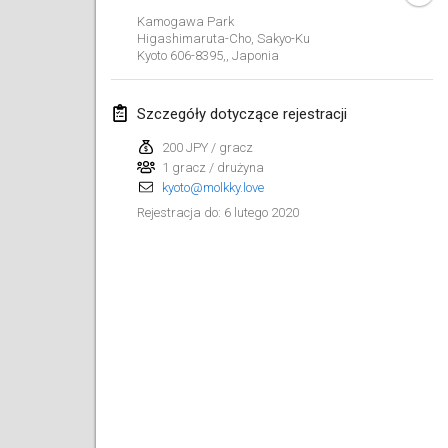
19 sty 2020
|
Francja
Kamogawa Park
Higashimaruta-Cho, Sakyo-Ku
Tournoi d'Hiver
Kyoto 606-8395,
,
Japonia
25 sty 2020
|
Francja
Szczegóły dotyczące rejestracji
Tournoi de Mölkky - Lesfous Dubâtonvaigeois
25 sty 2020
|
Francja
200 JPY / gracz
1 gracz / drużyna
kyoto@molkky.love
luty 2020
6 lutego 2020
Rejestracja do
:
Open de l'Ourse
1 lut 2020
|
Belgia
Möl'Krêpes
1 lut 2020
|
Francja
Liekki Cup
1 lut 2020
|
Finlandia