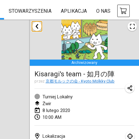
STOWARZYSZENIA
APLIKACJA
O NAS
styczeń 2020
New Year's Throw Mölkky
1 sty 2020
|
Czechy
Archiwizowany
Tournoi Mixte ASPTTOM
Kisaragi's team - 如月の陣
11 sty 2020
|
Francja
przez
京都モルックの会 - Kyoto Mölkky Club
Morukku tama League
12 sty 2020
|
Japonia
Turniej Lokalny
Żwir
Ystävyysturnaus
8 lutego 2020
10:00 AM
18 sty 2020
|
Finlandia
Individuel du Garo
Lokalizacja