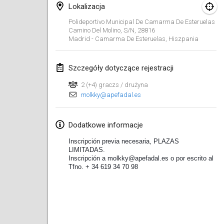
19 sty 2020
|
Francja
Lokalizacja
Polideportivo Municipal De Camarma De Esteruelas
Tournoi d'Hiver
Camino Del Molino, S/n, 28816
25 sty 2020
|
Francja
Madrid - Camarma De Esteruelas
,
Hiszpania
Tournoi de Mölkky - Lesfous Dubâtonvaigeois
Szczegóły dotyczące rejestracji
25 sty 2020
|
Francja
2 (+4) graczs / drużyna
molkky@apefadal.es
luty 2020
Open de l'Ourse
Dodatkowe informacje
1 lut 2020
|
Belgia
Inscripción previa necesaria, PLAZAS 
LIMITADAS. 
Inscripción a molkky@apefadal.es o por escrito al 
Möl'Krêpes
Tfno. + 34 619 34 70 98
1 lut 2020
|
Francja
Liekki Cup
1 lut 2020
|
Finlandia