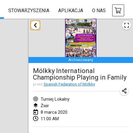
STOWARZYSZENIA
APLIKACJA
O NAS
styczeń 2020
New Year's Throw Mölkky
1 sty 2020
|
Czechy
Archiwizowany
Tournoi Mixte ASPTTOM
Mölkky International
11 sty 2020
|
Francja
Championship Playing in Family
Morukku tama League
przez
Spanish Federation of Mölkky
12 sty 2020
|
Japonia
Turniej Lokalny
Ystävyysturnaus
Żwir
8 marca 2020
18 sty 2020
|
Finlandia
11:00 AM
Individuel du Garo