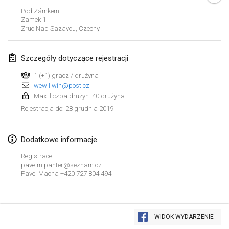
19 sty 2020
|
Francja
Pod Zámkem
Zamek
1
Tournoi d'Hiver
Zruc Nad Sazavou
,
Czechy
25 sty 2020
|
Francja
Szczegóły dotyczące rejestracji
Tournoi de Mölkky - Lesfous Dubâtonvaigeois
25 sty 2020
|
Francja
1 (+1) gracz / drużyna
wewillwin@post.cz
Max. liczba drużyn: 40 drużyna
luty 2020
28 grudnia 2019
Rejestracja do
:
Open de l'Ourse
1 lut 2020
|
Belgia
Dodatkowe informacje
Registrace:
Möl'Krêpes
pavelm.panter@seznam.cz
Pavel Macha +420 727 804 494
1 lut 2020
|
Francja
Liekki Cup
Lista widoku
1 lut 2020
|
Finlandia
WIDOK WYDARZENIE
Wyświetlanie
166
turniejów
Kuratorowany przez
Mölkk Your World