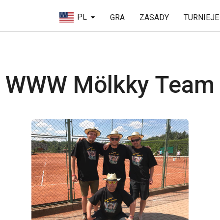
PL
GRA
ZASADY
TURNIEJE
WWW Mölkky Team