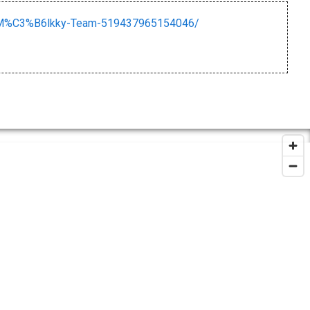
M%C3%B6lkky-Team-519437965154046/