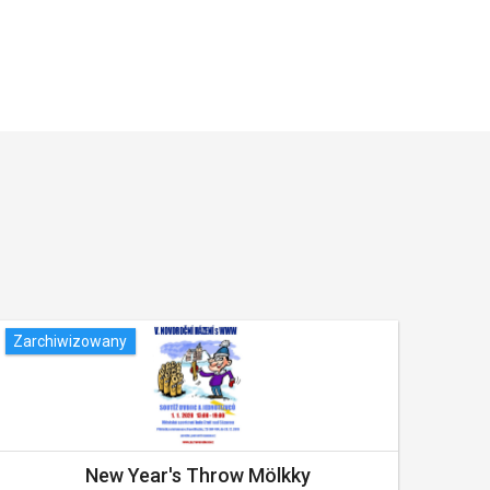
Zarchiwizowany
Zarc
New Year's Throw Mölkky