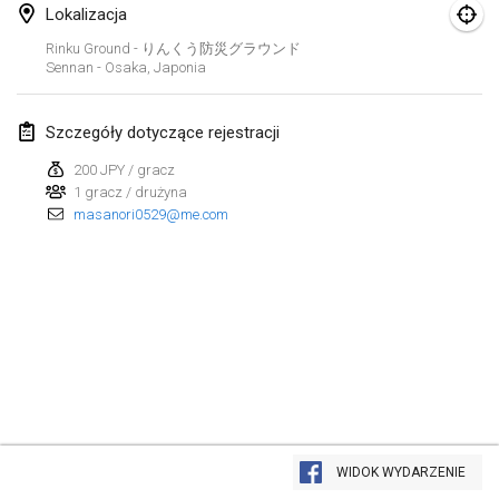
19 sty 2020
|
Francja
Lokalizacja
Rinku Ground - りんくう防災グラウンド
Tournoi d'Hiver
Sennan - Osaka
,
Japonia
25 sty 2020
|
Francja
Szczegóły dotyczące rejestracji
Tournoi de Mölkky - Lesfous Dubâtonvaigeois
25 sty 2020
|
Francja
200 JPY / gracz
1 gracz / drużyna
masanori0529@me.com
luty 2020
Open de l'Ourse
1 lut 2020
|
Belgia
Möl'Krêpes
1 lut 2020
|
Francja
Liekki Cup
Lista widoku
1 lut 2020
|
Finlandia
WIDOK WYDARZENIE
Wyświetlanie
166
turniejów
Kuratorowany przez
Mölkk Your World