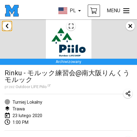
PL
MENU
styczeń 2020
New Year's Throw Mölkky
1 sty 2020
|
Czechy
Archiwizowany
Tournoi Mixte ASPTTOM
Rinku - モルック練習会@南大阪りんくう
11 sty 2020
|
Francja
モルック
Morukku tama League
przez
Outdoor LIFE Piilo
12 sty 2020
|
Japonia
Turniej Lokalny
Ystävyysturnaus
Trawa
23 lutego 2020
18 sty 2020
|
Finlandia
1:00 PM
Individuel du Garo