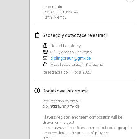
19 sty 2020
|
Francja
Lindenhain
, Kapellenstrasse 47
Tournoi d'Hiver
Fürth
,
Niemcy
25 sty 2020
|
Francja
Szczegóły dotyczące rejestracji
Tournoi de Mölkky - Lesfous Dubâtonvaigeois
25 sty 2020
|
Francja
Udział bezpłatny
3 (+1) graczs / drużyna
diplingbraun@gmx.de
luty 2020
Max. liczba drużyn: 8 drużyna
1 lipca 2020
Rejestracja do
:
Open de l'Ourse
1 lut 2020
|
Belgia
Dodatkowe informacje
Möl'Krêpes
Registration by email:
1 lut 2020
|
Francja
diplingbraun@gmx.de
Players register and team composition will be
Liekki Cup
drawn on the spot
It has always been 8 teams max but could go up to
1 lut 2020
|
Finlandia
16 according to the amount of players
B.Y.O