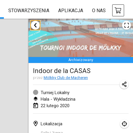
STOWARZYSZENIA
APLIKACJA
O NAS
styczeń 2020
New Year's Throw Mölkky
1 sty 2020
|
Czechy
Archiwizowany
Tournoi Mixte ASPTTOM
Indoor de la CASAS
11 sty 2020
|
Francja
przez
Mölkky Club de Macheren
Morukku tama League
12 sty 2020
|
Japonia
Turniej Lokalny
Hala - Wykładzina
Ystävyysturnaus
22 lutego 2020
18 sty 2020
|
Finlandia
Lokalizacja
Individuel du Garo
Salle L'Agora