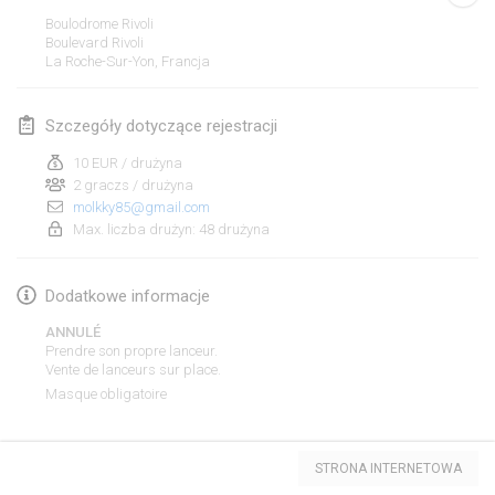
19 sty 2020
|
Francja
Boulodrome Rivoli
Boulevard Rivoli
Tournoi d'Hiver
La Roche-Sur-Yon
,
Francja
25 sty 2020
|
Francja
Szczegóły dotyczące rejestracji
Tournoi de Mölkky - Lesfous Dubâtonvaigeois
25 sty 2020
|
Francja
10 EUR / drużyna
2 graczs / drużyna
molkky85@gmail.com
luty 2020
Max. liczba drużyn: 48 drużyna
Open de l'Ourse
Dodatkowe informacje
1 lut 2020
|
Belgia
ANNULÉ
Möl'Krêpes
Prendre son propre lanceur.
Vente de lanceurs sur place.
1 lut 2020
|
Francja
Masque obligatoire
Liekki Cup
Lista widoku
1 lut 2020
|
Finlandia
STRONA INTERNETOWA
Wyświetlanie
166
turniejów
Kuratorowany przez
Mölkk Your World