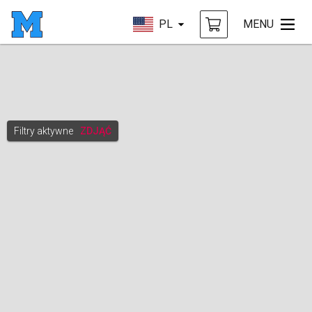
PL
MENU
Filtry aktywne
ZDJĄĆ