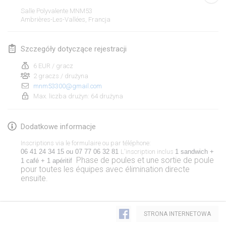
19 sty 2020
|
Francja
Salle Polyvalente MNM53
Ambrières-Les-Vallées
,
Francja
Tournoi d'Hiver
25 sty 2020
|
Francja
Szczegóły dotyczące rejestracji
Tournoi de Mölkky - Lesfous Dubâtonvaigeois
6 EUR / gracz
25 sty 2020
|
Francja
2 graczs / drużyna
mnm53300@gmail.com
Max. liczba drużyn: 64 drużyna
luty 2020
Open de l'Ourse
Dodatkowe informacje
1 lut 2020
|
Belgia
Inscriptions via le formulaire ou par téléphone:
06 41 24 34 15 ou 07 77 06 32 81 
L'inscription inclus
1 sandwich + 
Phase de poules et une sortie de poule
Möl'Krêpes
1 café + 1 apéritif  
pour toutes les équipes avec élimination directe
1 lut 2020
|
Francja
ensuite.
Liekki Cup
Lista widoku
1 lut 2020
|
Finlandia
STRONA INTERNETOWA
Wyświetlanie
166
turniejów
Kuratorowany przez
Mölkk Your World