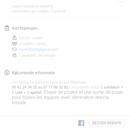
19 jan. 2020
|
Frankrijk
Salle Polyvalente MNM53
Ambrières-Les-Vallées
,
Frankrijk
Tournoi d'Hiver
25 jan. 2020
|
Frankrijk
Inschrijvingen
Tournoi de Mölkky - Lesfous Dubâtonvaigeois
6 EUR / speler
25 jan. 2020
|
Frankrijk
2 spelers / ploeg
mnm53300@gmail.com
Capaciteit: 64 ploegen
februari 2020
Open de l'Ourse
Bijkomende informatie
1 feb. 2020
|
België
Inscriptions via le formulaire ou par téléphone:
06 41 24 34 15 ou 07 77 06 32 81 
L'inscription inclus
1 sandwich + 
Phase de poules et une sortie de poule
Möl'Krêpes
1 café + 1 apéritif  
pour toutes les équipes avec élimination directe
1 feb. 2020
|
Frankrijk
ensuite.
Liekki Cup
Weergave lijst
1 feb. 2020
|
Finland
BEZOEK WEBSITE
166
tornooien weergegeven
Samengesteld door
Mölkk Your World