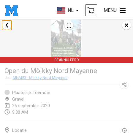
NL
MENU
januari 2020
New Year's Throw Mölkky
1 jan. 2020
|
Tsjechië
GEANNULEERD
Tournoi Mixte ASPTTOM
Open du Mölkky Nord Mayenne
11 jan. 2020
|
Frankrijk
door
MNM53 - Mölkky Nord Mayenne
Morukku tama League
12 jan. 2020
|
Japan
Plaatselijk Toernooi
Gravel
Ystävyysturnaus
26 september 2020
9:30 AM
18 jan. 2020
|
Finland
Individuel du Garo
Locatie