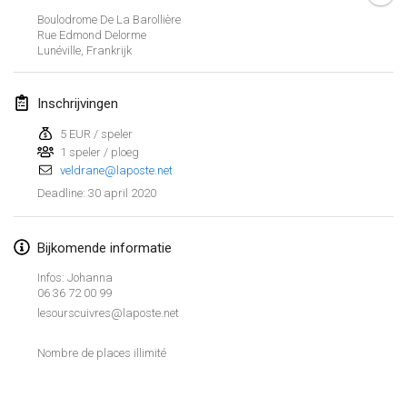
19 jan. 2020
|
Frankrijk
Boulodrome De La Barollière
Rue Edmond Delorme
Tournoi d'Hiver
Lunéville
,
Frankrijk
25 jan. 2020
|
Frankrijk
Inschrijvingen
Tournoi de Mölkky - Lesfous Dubâtonvaigeois
25 jan. 2020
|
Frankrijk
5 EUR / speler
1 speler / ploeg
veldrane@laposte.net
februari 2020
30 april 2020
Deadline
:
Open de l'Ourse
1 feb. 2020
|
België
Bijkomende informatie
Infos: Johanna
Möl'Krêpes
06 36 72 00 99
1 feb. 2020
|
Frankrijk
lesourscuivres@laposte.net
Nombre de places illimité
Liekki Cup
Weergave lijst
1 feb. 2020
|
Finland
166
tornooien weergegeven
Samengesteld door
Mölkk Your World