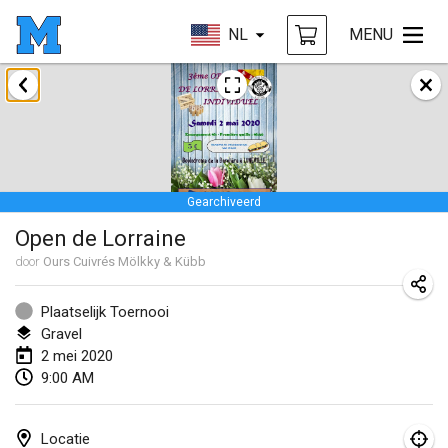
NL
MENU
januari 2020
New Year's Throw Mölkky
1 jan. 2020
|
Tsjechië
Gearchiveerd
Tournoi Mixte ASPTTOM
Open de Lorraine
11 jan. 2020
|
Frankrijk
door
Ours Cuivrés Mölkky & Kübb
Morukku tama League
12 jan. 2020
|
Japan
Plaatselijk Toernooi
Gravel
Ystävyysturnaus
2 mei 2020
9:00 AM
18 jan. 2020
|
Finland
Individuel du Garo
Locatie