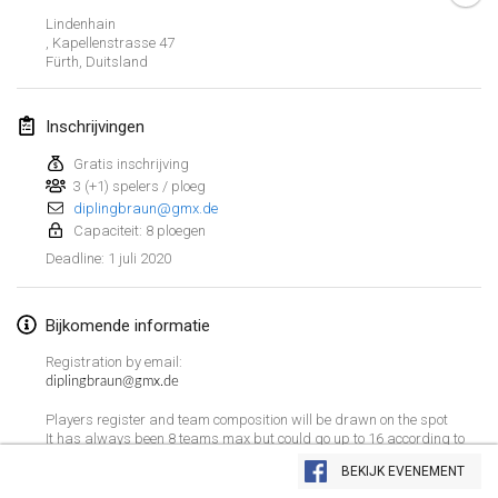
19 jan. 2020
|
Frankrijk
Lindenhain
, Kapellenstrasse 47
Tournoi d'Hiver
Fürth
,
Duitsland
25 jan. 2020
|
Frankrijk
Inschrijvingen
Tournoi de Mölkky - Lesfous Dubâtonvaigeois
25 jan. 2020
|
Frankrijk
Gratis inschrijving
3 (+1) spelers / ploeg
diplingbraun@gmx.de
februari 2020
Capaciteit: 8 ploegen
1 juli 2020
Deadline
:
Open de l'Ourse
1 feb. 2020
|
België
Bijkomende informatie
Möl'Krêpes
Registration by email:
1 feb. 2020
|
Frankrijk
diplingbraun@gmx.de
Players register and team composition will be drawn on the spot
Liekki Cup
It has always been 8 teams max but could go up to 16 according to
Weergave lijst
the amount of players
1 feb. 2020
|
Finland
BEKIJK EVENEMENT
B.Y.O
166
tornooien weergegeven
Samengesteld door
Mölkk Your World