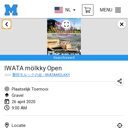
NL
MENU
januari 2020
New Year's Throw Mölkky
1 jan. 2020
|
Tsjechië
Gearchiveerd
Tournoi Mixte ASPTTOM
IWATA mölkky Open
11 jan. 2020
|
Frankrijk
door
磐田モルックの会 - IWATAMÖLKKY
Morukku tama League
12 jan. 2020
|
Japan
Plaatselijk Toernooi
Gravel
Ystävyysturnaus
26 april 2020
9:00 AM
18 jan. 2020
|
Finland
Individuel du Garo
Locatie