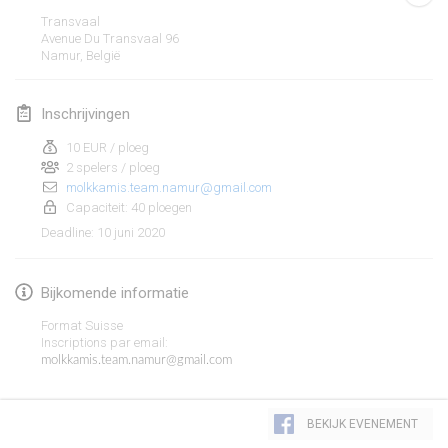
19 jan. 2020
|
Frankrijk
Transvaal
Avenue Du Transvaal
96
Tournoi d'Hiver
Namur
,
België
25 jan. 2020
|
Frankrijk
Inschrijvingen
Tournoi de Mölkky - Lesfous Dubâtonvaigeois
25 jan. 2020
|
Frankrijk
10 EUR / ploeg
2 spelers / ploeg
molkkamis.team.namur@gmail.com
februari 2020
Capaciteit: 40 ploegen
10 juni 2020
Deadline
:
Open de l'Ourse
1 feb. 2020
|
België
Bijkomende informatie
Möl'Krêpes
Format Suisse
1 feb. 2020
|
Frankrijk
Inscriptions par email:
molkkamis.team.namur@gmail.com
Liekki Cup
Weergave lijst
1 feb. 2020
|
Finland
BEKIJK EVENEMENT
166
tornooien weergegeven
Samengesteld door
Mölkk Your World