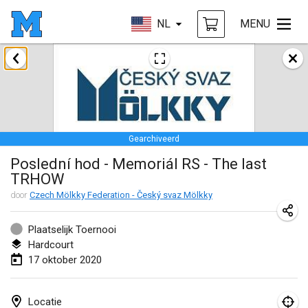
NL
MENU
januari 2020
New Year's Throw Mölkky
1 jan. 2020
|
Tsjechië
Gearchiveerd
Tournoi Mixte ASPTTOM
Poslední hod - Memoriál RS - The last
11 jan. 2020
|
Frankrijk
TRHOW
Morukku tama League
door
Czech Mölkky Federation - Český svaz Mölkky
12 jan. 2020
|
Japan
Plaatselijk Toernooi
Ystävyysturnaus
Hardcourt
17 oktober 2020
18 jan. 2020
|
Finland
Individuel du Garo
Locatie