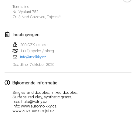
19 jan. 2020
|
Frankrijk
Tennisline
Na Výsluní 752
Tournoi d'Hiver
Zruč Nad Sázavou
,
Tsjechië
25 jan. 2020
|
Frankrijk
Inschrijvingen
Tournoi de Mölkky - Lesfous Dubâtonvaigeois
25 jan. 2020
|
Frankrijk
200 CZK / speler
1 (+1) speler / ploeg
info@molkky.cz
februari 2020
7 oktober 2020
Deadline
:
Open de l'Ourse
1 feb. 2020
|
België
Bijkomende informatie
Singles and doubles, mixed doubles,
Möl'Krêpes
Surface: red clay, synthetic grass,
leos.fiala@volny.cz
1 feb. 2020
|
Frankrijk
info: www.euromolkky.cz
www.zazrucveselejsi.cz
Liekki Cup
Weergave lijst
1 feb. 2020
|
Finland
166
tornooien weergegeven
Samengesteld door
Mölkk Your World