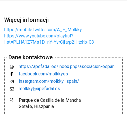
Więcej informacji
https://mobile.twitter.com/A_E_Molkky
https://www.youtube.com/playlist?
list=PLHA1Z7Ms1D_nY-YvrCjfarp2Hitxhb-C3
Dane kontaktowe
https://apefadal.es/index.php/asociacion-espanola-de-molkky/
facebook.com/molkkyes
instagram.com/molkky_spain/
molkky@apefadal.es
Parque de Casilla de la Mancha
Getafe, Hiszpania