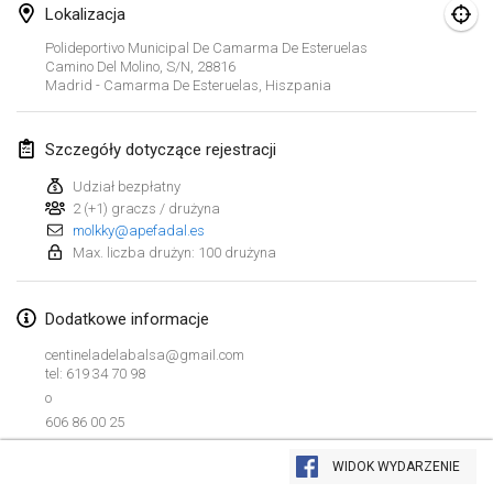
26 sty 2019
|
Francja
Lokalizacja
Polideportivo Municipal De Camarma De Esteruelas
luty 2019
Camino Del Molino, S/n, 28816
Madrid - Camarma De Esteruelas
,
Hiszpania
Kotka Mölkky Open Indoor
2 lut 2019
|
Finlandia
Szczegóły dotyczące rejestracji
Udział bezpłatny
Lumi Mölkky
2 (+1) graczs / drużyna
9 lut 2019
|
Finlandia
molkky@apefadal.es
Max. liczba drużyn: 100 drużyna
Tournoi de la St Valentin
9 lut 2019
|
Francja
Dodatkowe informacje
OTH
centineladelabalsa@gmail.com
tel: 619 34 70 98
16 lut 2019
|
Finlandia
o
606 86 00 25
Indoor des Bouchons
Lista widoku
16 lut 2019
|
Francja
WIDOK WYDARZENIE
Wyświetlanie
231
turniejów
Kuratorowany przez
Mölkk Your World