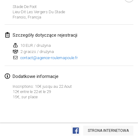
26 sty 2019
|
Francja
Stade De Foot
Lieu-Dit Les Vergers Du Stade
Franois
,
Francja
luty 2019
Kotka Mölkky Open Indoor
Szczegóły dotyczące rejestracji
2 lut 2019
|
Finlandia
10 EUR / drużyna
2 graczs / drużyna
Lumi Mölkky
contact@agence-roulemapoule.fr
9 lut 2019
|
Finlandia
Tournoi de la St Valentin
Dodatkowe informacje
9 lut 2019
|
Francja
Inscriptions: 10€ jusqu au 22 Aout
12€ entre le 22 et le 29
15€, sur place
OTH
16 lut 2019
|
Finlandia
Indoor des Bouchons
Lista widoku
16 lut 2019
|
Francja
STRONA INTERNETOWA
Wyświetlanie
231
turniejów
Kuratorowany przez
Mölkk Your World