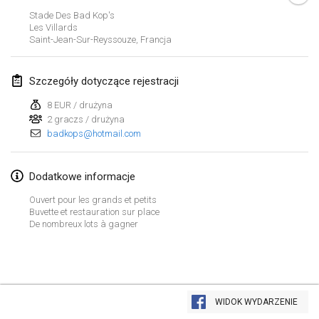
26 sty 2019
|
Francja
Stade Des Bad Kop's
Les Villards
Saint-Jean-Sur-Reyssouze
,
Francja
luty 2019
Kotka Mölkky Open Indoor
Szczegóły dotyczące rejestracji
2 lut 2019
|
Finlandia
8 EUR / drużyna
2 graczs / drużyna
Lumi Mölkky
badkops@hotmail.com
9 lut 2019
|
Finlandia
Tournoi de la St Valentin
Dodatkowe informacje
9 lut 2019
|
Francja
Ouvert pour les grands et petits
Buvette et restauration sur place
De nombreux lots à gagner
OTH
16 lut 2019
|
Finlandia
Indoor des Bouchons
Lista widoku
16 lut 2019
|
Francja
WIDOK WYDARZENIE
Wyświetlanie
231
turniejów
Kuratorowany przez
Mölkk Your World