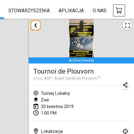
STOWARZYSZENIA
APLIKACJA
O NAS
styczeń 2019
New Year's Throw Mölkky
1 sty 2019
|
Czechy
Archiwizowany
Tournoi Mixte ASPTTOM
Tournoi de Plouvorn
20 sty 2019
|
Francja
przez
AGP - Avant Garde de Plouvorn
Tournoi d'Hiver
26 sty 2019
|
Francja
Turniej Lokalny
Żwir
Liekki Cup
20 kwietnia 2019
1:00 PM
26 sty 2019
|
Finlandia
Tournoi de Mölkky - Lesfous Dubâtonvaigeois
Lokalizacja