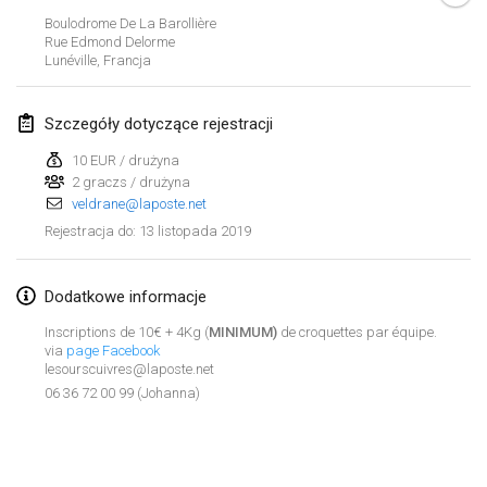
26 sty 2019
|
Francja
Boulodrome De La Barollière
Rue Edmond Delorme
Lunéville
,
Francja
luty 2019
Kotka Mölkky Open Indoor
Szczegóły dotyczące rejestracji
2 lut 2019
|
Finlandia
10 EUR / drużyna
2 graczs / drużyna
Lumi Mölkky
veldrane@laposte.net
9 lut 2019
|
Finlandia
13 listopada 2019
Rejestracja do
:
Tournoi de la St Valentin
9 lut 2019
|
Francja
Dodatkowe informacje
Inscriptions de 10€ + 4Kg (
MINIMUM)
de croquettes par équipe.
OTH
via
page Facebook
lesourscuivres@laposte.net
16 lut 2019
|
Finlandia
06 36 72 00 99 (Johanna)
Indoor des Bouchons
Lista widoku
16 lut 2019
|
Francja
Wyświetlanie
231
turniejów
Kuratorowany przez
Mölkk Your World