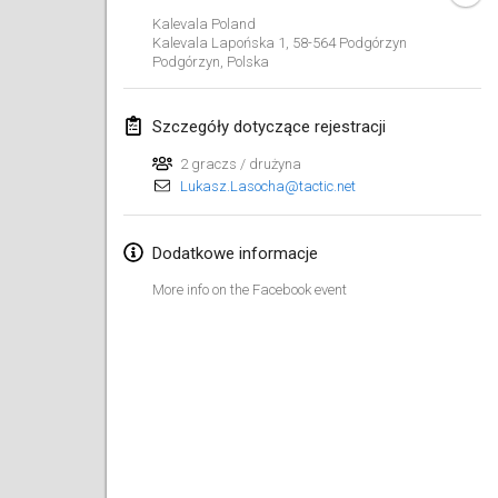
26 sty 2019
|
Francja
Kalevala Poland
Kalevala Lapońska 1, 58-564 Podgórzyn
Podgórzyn
,
Polska
luty 2019
Kotka Mölkky Open Indoor
Szczegóły dotyczące rejestracji
2 lut 2019
|
Finlandia
2 graczs / drużyna
Lukasz.Lasocha@tactic.net
Lumi Mölkky
9 lut 2019
|
Finlandia
Dodatkowe informacje
Tournoi de la St Valentin
More info on the Facebook event
9 lut 2019
|
Francja
OTH
16 lut 2019
|
Finlandia
Indoor des Bouchons
16 lut 2019
|
Francja