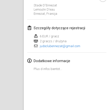
26 sty 2019
|
Francja
Stade D'Ennezat
Lemoulin D'eau
Ennezat
,
Francja
luty 2019
Kotka Mölkky Open Indoor
Szczegóły dotyczące rejestracji
2 lut 2019
|
Finlandia
6 EUR / gracz
2 graczs / drużyna
Lumi Mölkky
judoclubennezat@gmail.com
9 lut 2019
|
Finlandia
Tournoi de la St Valentin
Dodatkowe informacje
9 lut 2019
|
Francja
Plus d infos bientot...
OTH
16 lut 2019
|
Finlandia
Indoor des Bouchons
16 lut 2019
|
Francja