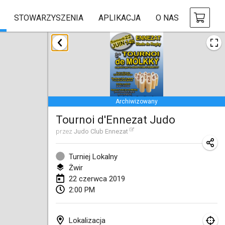
STOWARZYSZENIA
APLIKACJA
O NAS
styczeń 2019
New Year's Throw Mölkky
1 sty 2019
|
Czechy
Archiwizowany
Tournoi Mixte ASPTTOM
Tournoi d'Ennezat Judo
20 sty 2019
|
Francja
przez
Judo Club Ennezat
Tournoi d'Hiver
26 sty 2019
|
Francja
Turniej Lokalny
Żwir
Liekki Cup
22 czerwca 2019
2:00 PM
26 sty 2019
|
Finlandia
Tournoi de Mölkky - Lesfous Dubâtonvaigeois
Lokalizacja