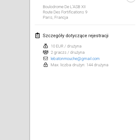
26 sty 2019
|
Francja
Boulodrome De L'ASB XII
Route Des Fortifications
9
Paris
,
Francja
luty 2019
Kotka Mölkky Open Indoor
Szczegóły dotyczące rejestracji
2 lut 2019
|
Finlandia
10 EUR / drużyna
2 graczs / drużyna
Lumi Mölkky
lebatonmouche@gmail.com
9 lut 2019
|
Finlandia
Max. liczba drużyn: 144 drużyna
Tournoi de la St Valentin
9 lut 2019
|
Francja
OTH
16 lut 2019
|
Finlandia
Indoor des Bouchons
16 lut 2019
|
Francja