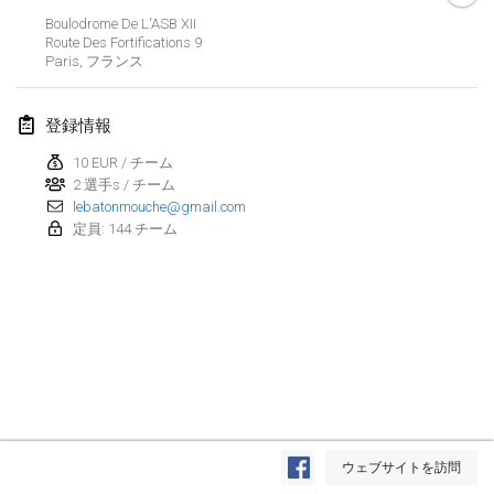
2019年1月26日
|
フランス
Boulodrome De L'ASB XII
Route Des Fortifications
9
Paris
,
フランス
2019年2月
Kotka Mölkky Open Indoor
登録情報
2019年2月2日
|
フィンランド
10 EUR / チーム
2 選手s / チーム
Lumi Mölkky
lebatonmouche@gmail.com
2019年2月9日
|
フィンランド
定員: 144 チーム
Tournoi de la St Valentin
2019年2月9日
|
フランス
OTH
2019年2月16日
|
フィンランド
Indoor des Bouchons
リストを表示
2019年2月16日
|
フランス
ウェブサイトを訪問
表示中
231
トーナメント
監修:
Mölkk Your World