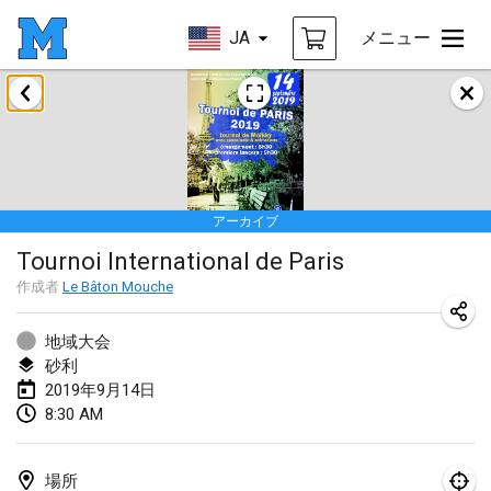
JA
メニュー
2019年1月
New Year's Throw Mölkky
2019年1月1日
|
チェコ
アーカイブ
Tournoi Mixte ASPTTOM
Tournoi International de Paris
2019年1月20日
|
フランス
作成者
Le Bâton Mouche
Tournoi d'Hiver
2019年1月26日
|
フランス
地域大会
砂利
Liekki Cup
2019年9月14日
8:30 AM
2019年1月26日
|
フィンランド
Tournoi de Mölkky - Lesfous Dubâtonvaigeois
場所