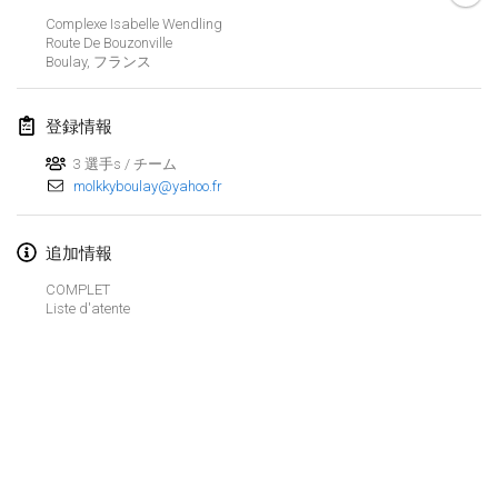
2019年1月26日
|
フランス
Complexe Isabelle Wendling
Route De Bouzonville
Boulay
,
フランス
2019年2月
Kotka Mölkky Open Indoor
登録情報
2019年2月2日
|
フィンランド
3 選手s / チーム
molkkyboulay@yahoo.fr
Lumi Mölkky
2019年2月9日
|
フィンランド
追加情報
Tournoi de la St Valentin
COMPLET
2019年2月9日
|
フランス
Liste d'atente
OTH
2019年2月16日
|
フィンランド
Indoor des Bouchons
リストを表示
2019年2月16日
|
フランス
表示中
231
トーナメント
監修:
Mölkk Your World