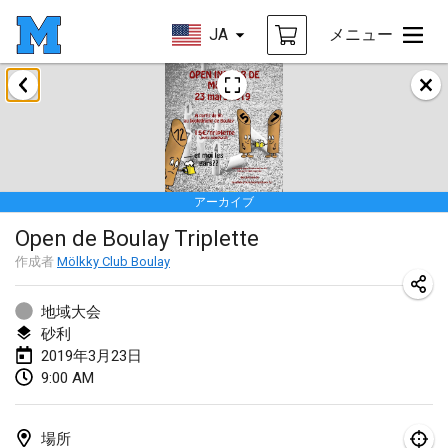
JA
メニュー
2019年1月
New Year's Throw Mölkky
2019年1月1日
|
チェコ
アーカイブ
Tournoi Mixte ASPTTOM
Open de Boulay Triplette
2019年1月20日
|
フランス
作成者
Mölkky Club Boulay
Tournoi d'Hiver
2019年1月26日
|
フランス
地域大会
砂利
Liekki Cup
2019年3月23日
9:00 AM
2019年1月26日
|
フィンランド
Tournoi de Mölkky - Lesfous Dubâtonvaigeois
場所