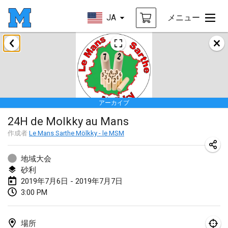
JA
メニュー
2019年1月
New Year's Throw Mölkky
2019年1月1日
|
チェコ
アーカイブ
Tournoi Mixte ASPTTOM
24H de Molkky au Mans
2019年1月20日
|
フランス
作成者
Le Mans Sarthe Mölkky - le MSM
Tournoi d'Hiver
2019年1月26日
|
フランス
地域大会
砂利
Liekki Cup
2019年7月6日 - 2019年7月7日
3:00 PM
2019年1月26日
|
フィンランド
Tournoi de Mölkky - Lesfous Dubâtonvaigeois
場所