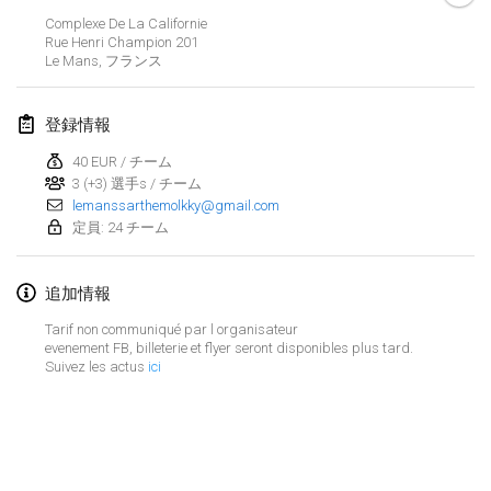
2019年1月26日
|
フランス
Complexe De La Californie
Rue Henri Champion
201
Le Mans
,
フランス
2019年2月
Kotka Mölkky Open Indoor
登録情報
2019年2月2日
|
フィンランド
40 EUR / チーム
3 (+3) 選手s / チーム
Lumi Mölkky
lemanssarthemolkky@gmail.com
2019年2月9日
|
フィンランド
定員: 24 チーム
Tournoi de la St Valentin
追加情報
2019年2月9日
|
フランス
Tarif non communiqué par l organisateur
OTH
evenement FB, billeterie et flyer seront disponibles plus tard.
Suivez les actus
ici
2019年2月16日
|
フィンランド
Indoor des Bouchons
リストを表示
2019年2月16日
|
フランス
表示中
231
トーナメント
監修:
Mölkk Your World